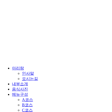
콘
텐
츠
로
건
너
뛰
기
아리랑
인사말
오시는길
내부소개
음식사진
메뉴구성
A코스
B코스
C코스