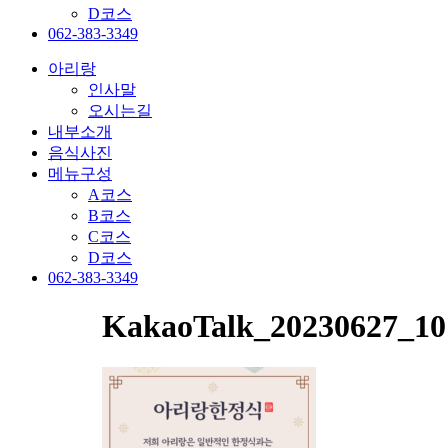
D코스
062-383-3349
아리랑
인사말
오시는길
내부소개
음식사진
메뉴구성
A코스
B코스
C코스
D코스
062-383-3349
KakaoTalk_20230627_10