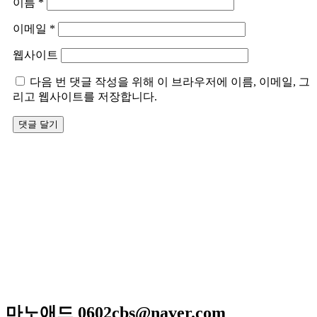
이름
*
이메일
*
웹사이트
다음 번 댓글 작성을 위해 이 브라우저에 이름, 이메일, 그
리고 웹사이트를 저장합니다.
저희 아리랑은 일반적인 퓨전음식이 아닌 고급스런궁중요리
와 신선한 제철요리를 고집하고 있으며 하나 하나에 정성이 들
어가 있어 맛과 멋을 즐길 수 있는 곳입니다
매일 엄선한 식재료와 수십년 조리비법으로 남녀노소 누구
나 맛있게 드실 수 있는
메뉴만으로 고객님을 모시는 계절한정식전문점입니다.
광주광역시 서구 위치 / 상견례 / 돌잔치 / 피로연 / 회갑연 /
각종모임
마노애드 0602cbs@naver.com