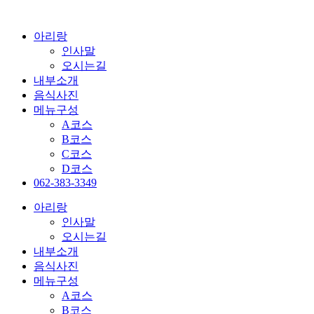
콘
텐
아리랑
츠
인사말
로
오시는길
건
내부소개
너
음식사진
뛰
메뉴구성
기
A코스
B코스
C코스
D코스
062-383-3349
아리랑
인사말
오시는길
내부소개
음식사진
메뉴구성
A코스
B코스