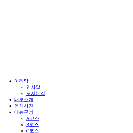
콘
텐
츠
로
건
너
뛰
기
아리랑
인사말
오시는길
내부소개
음식사진
메뉴구성
A코스
B코스
C코스