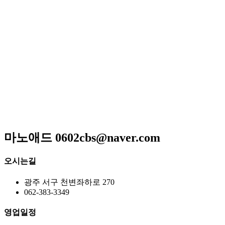
저희 아리랑은 일반적인 퓨전음식이 아닌 고급스런궁중요리
와 신선한 제철요리를 고집하고 있으며 하나 하나에 정성이 들
어가 있어 맛과 멋을 즐길 수 있는 곳입니다
매일 엄선한 식재료와 수십년 조리비법으로 남녀노소 누구
나 맛있게 드실 수 있는
메뉴만으로 고객님을 모시는 계절한정식전문점입니다.
광주광역시 서구 위치 / 상견례 / 돌잔치 / 피로연 / 회갑연 /
각종모임
마노애드 0602cbs@naver.com
오시는길
광주 서구 천변좌하로 270
062-383-3349
영업일정