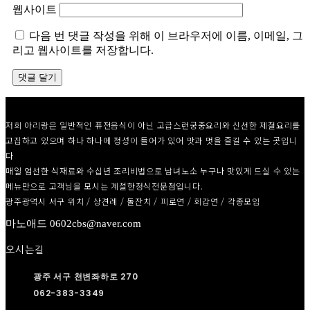
웹사이트
다음 번 댓글 작성을 위해 이 브라우저에 이름, 이메일, 그
리고 웹사이트를 저장합니다.
저희 아리랑은 일반적인 퓨전음식이 아닌 고급스런궁중요리와 신선한 제철요리를
고집하고 있으며 하나 하나에 정성이 들어가 있어 맛과 멋을 즐길 수 있는 곳입니
다
매일 엄선한 식재료와 수십년 조리비법으로 남녀노소 누구나 맛있게 드실 수 있는
메뉴만으로 고객님을 모시는 계절한정식전문점입니다.
광주광역시 서구 위치 / 상견례 / 돌잔치 / 피로연 / 회갑연 / 각종모임
마노애드 0602cbs@naver.com
오시는길
광주 서구 천변좌하로 270
062-383-3349