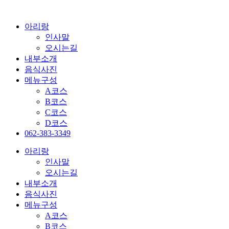
콘
텐
아리랑
츠
인사말
로
오시는길
건
내부소개
너
음식사진
뛰
메뉴구성
기
A코스
B코스
C코스
D코스
062-383-3349
아리랑
인사말
오시는길
내부소개
음식사진
메뉴구성
A코스
B코스