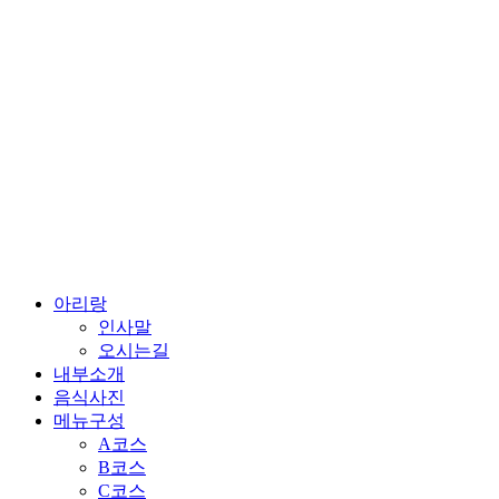
콘
텐
츠
로
건
너
뛰
기
아리랑
인사말
오시는길
내부소개
음식사진
메뉴구성
A코스
B코스
C코스