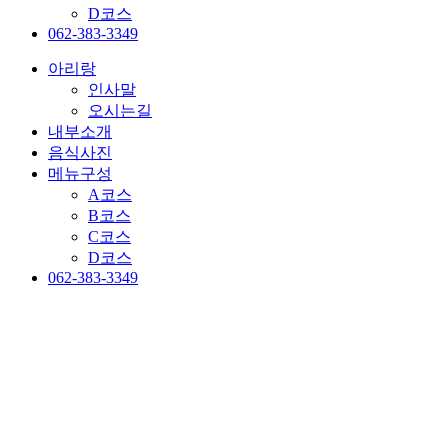
D코스
062-383-3349
아리랑
인사말
오시는길
내부소개
음식사진
메뉴구성
A코스
B코스
C코스
D코스
062-383-3349