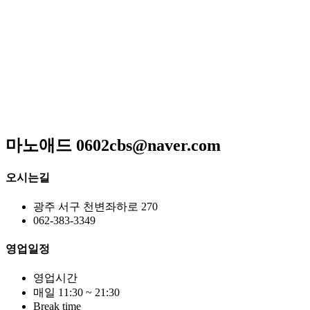
저희 아리랑은 일반적인 퓨전음식이 아닌 고급스런궁중요리
와 신선한 제철요리를 고집하고 있으며 하나 하나에 정성이 들
어가 있어 맛과 멋을 즐길 수 있는 곳입니다
매일 엄선한 식재료와 수십년 조리비법으로 남녀노소 누구
나 맛있게 드실 수 있는
메뉴만으로 고객님을 모시는 계절한정식전문점입니다.
광주광역시 서구 위치 / 상견례 / 돌잔치 / 피로연 / 회갑연 /
각종모임
마노애드 0602cbs@naver.com
오시는길
광주 서구 천변좌하로 270
062-383-3349
영업일정
영업시간
매일 11:30 ~ 21:30
Break time