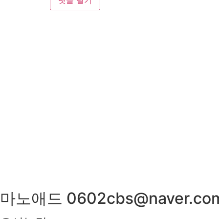
저희 아리랑은 일반적인 퓨전음식이 아닌 고급스런궁중요리와 신
매일 엄선한 식재료와 수십년 조리비법으로 남녀노소 누구나
메뉴만으로 고객님을 모시는 계절한정식전문점입니다.
광주광역시 서구 위치 / 상견례 / 돌잔치 / 피로연 / 회갑연 
마노애드 0602cbs@naver.co