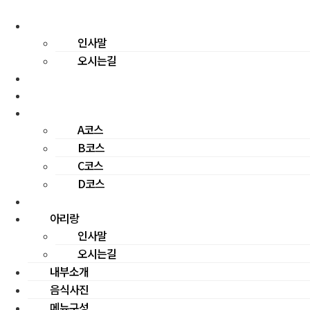
콘
아리랑
텐
인사말
츠
로
오시는길
건
내부소개
너
음식사진
뛰
메뉴구성
기
A코스
B코스
C코스
D코스
062-383-3349
아리랑
인사말
오시는길
내부소개
음식사진
메뉴구성