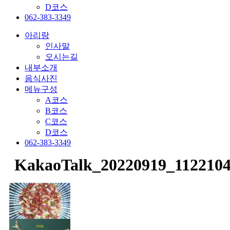
D코스
062-383-3349
아리랑
인사말
오시는길
내부소개
음식사진
메뉴구성
A코스
B코스
C코스
D코스
062-383-3349
KakaoTalk_20220919_112210