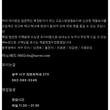
저희 아리랑은 일반적인 퓨전음식이 아닌 고급스런궁중요리와 신선한 제철요리를
고집하고 있으며 하나 하나에 정성이 들어가 있어 맛과 멋을 즐길 수 있는 곳입니
다
매일 엄선한 식재료와 수십년 조리비법으로 남녀노소 누구나 맛있게 드실 수 있는
메뉴만으로 고객님을 모시는 계절한정식전문점입니다.
광주광역시 서구 위치 / 상견례 / 돌잔치 / 피로연 / 회갑연 / 각종모임
마노애드 0602cbs@naver.com
오시는길
광주 서구 천변좌하로 270
062-383-3349
영업일정
영업시간
매일 11:30 ~ 21:30