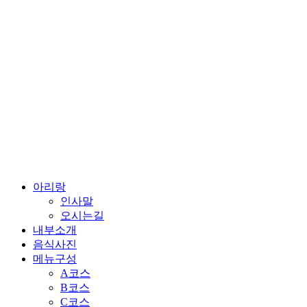
콘
텐
츠
로
건
너
뛰
기
아리랑
인사말
오시는길
내부소개
음식사진
메뉴구성
A코스
B코스
C코스