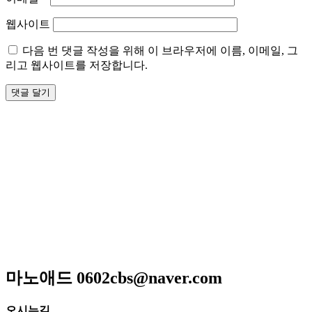
웹사이트
다음 번 댓글 작성을 위해 이 브라우저에 이름, 이메일, 그
리고 웹사이트를 저장합니다.
저희 아리랑은 일반적인 퓨전음식이 아닌 고급스런궁중요리
와 신선한 제철요리를 고집하고 있으며 하나 하나에 정성이 들
어가 있어 맛과 멋을 즐길 수 있는 곳입니다
매일 엄선한 식재료와 수십년 조리비법으로 남녀노소 누구
나 맛있게 드실 수 있는
메뉴만으로 고객님을 모시는 계절한정식전문점입니다.
광주광역시 서구 위치 / 상견례 / 돌잔치 / 피로연 / 회갑연 /
각종모임
마노애드 0602cbs@naver.com
오시는길