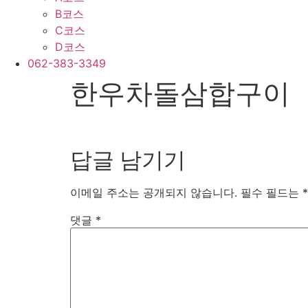
B코스
C코스
D코스
062-383-3349
한우차돌삼합구이
답글 남기기
이메일 주소는 공개되지 않습니다.
필수 필드는
*
댓글
*