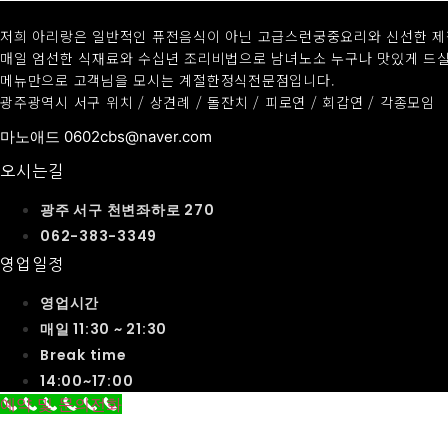
저희 아리랑은 일반적인 퓨전음식이 아닌 고급스런궁중요리와 신선한 제철
매일 엄선한 식재료와 수십년 조리비법으로 남녀노소 누구나 맛있게 드실
메뉴만으로 고객님을 모시는 계절한정식전문점입니다.
광주광역시 서구 위치 / 상견례 / 돌잔치 / 피로연 / 회갑연 / 각종모임
마노애드 0602cbs@naver.com
오시는길
광주 서구 천변좌하로 270
062-383-3349
영업일정
영업시간
매일 11:30 ~ 21:30
Break time
14:00~17:00
예약 및 문의전화