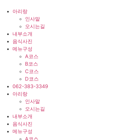
콘
텐
아리랑
츠
인사말
로
오시는길
건
내부소개
너
음식사진
뛰
메뉴구성
기
A코스
B코스
C코스
D코스
062-383-3349
아리랑
인사말
오시는길
내부소개
음식사진
메뉴구성
A코스