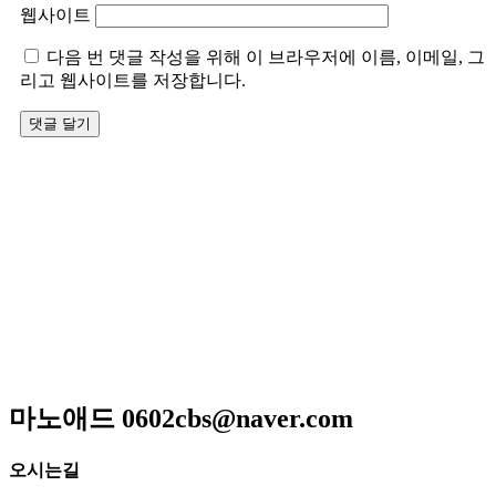
웹사이트
다음 번 댓글 작성을 위해 이 브라우저에 이름, 이메일, 그
리고 웹사이트를 저장합니다.
저희 아리랑은 일반적인 퓨전음식이 아닌 고급스런궁중요리
와 신선한 제철요리를 고집하고 있으며 하나 하나에 정성이 들
어가 있어 맛과 멋을 즐길 수 있는 곳입니다
매일 엄선한 식재료와 수십년 조리비법으로 남녀노소 누구
나 맛있게 드실 수 있는
메뉴만으로 고객님을 모시는 계절한정식전문점입니다.
광주광역시 서구 위치 / 상견례 / 돌잔치 / 피로연 / 회갑연 /
각종모임
마노애드 0602cbs@naver.com
오시는길