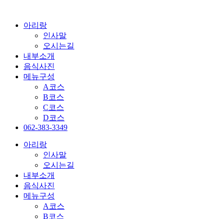
콘
텐
아리랑
츠
인사말
로
오시는길
건
내부소개
너
음식사진
뛰
메뉴구성
기
A코스
B코스
C코스
D코스
062-383-3349
아리랑
인사말
오시는길
내부소개
음식사진
메뉴구성
A코스
B코스