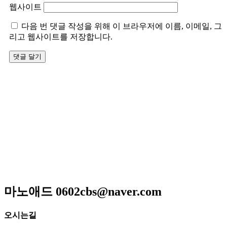
웹사이트
다음 번 댓글 작성을 위해 이 브라우저에 이름, 이메일, 그
리고 웹사이트를 저장합니다.
저희 아리랑은 일반적인 퓨전음식이 아닌 고급스런궁중요리
와 신선한 제철요리를 고집하고 있으며 하나 하나에 정성이 들
어가 있어 맛과 멋을 즐길 수 있는 곳입니다
매일 엄선한 식재료와 수십년 조리비법으로 남녀노소 누구
나 맛있게 드실 수 있는
메뉴만으로 고객님을 모시는 계절한정식전문점입니다.
광주광역시 서구 위치 / 상견례 / 돌잔치 / 피로연 / 회갑연 /
각종모임
마노애드 0602cbs@naver.com
오시는길