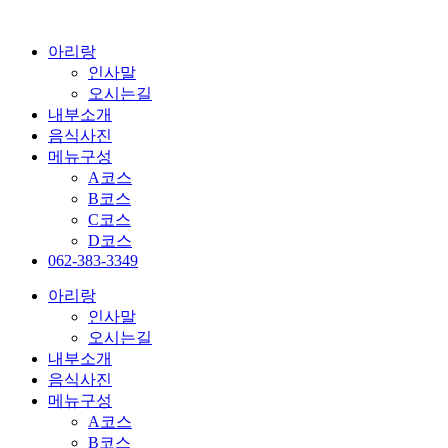
콘
텐
아리랑
츠
인사말
로
오시는길
건
내부소개
너
음식사진
뛰
메뉴구성
기
A코스
B코스
C코스
D코스
062-383-3349
아리랑
인사말
오시는길
내부소개
음식사진
메뉴구성
A코스
B코스