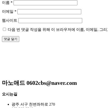
이름
*
이메일
*
웹사이트
다음 번 댓글 작성을 위해 이 브라우저에 이름, 이메일, 그
저희 아리랑은 일반적인 퓨전음식이 아닌 고급스런궁중요리와 신
매일 엄선한 식재료와 수십년 조리비법으로 남녀노소 누구나
메뉴만으로 고객님을 모시는 계절한정식전문점입니다.
광주광역시 서구 위치 / 상견례 / 돌잔치 / 피로연 / 회갑연 
마노애드 0602cbs@naver.com
오시는길
광주 서구 천변좌하로 270