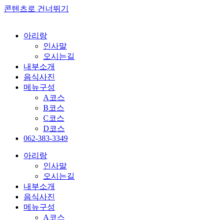
콘텐츠로 건너뛰기
아리랑
인사말
오시는길
내부소개
음식사진
메뉴구성
A코스
B코스
C코스
D코스
062-383-3349
아리랑
인사말
오시는길
내부소개
음식사진
메뉴구성
A코스