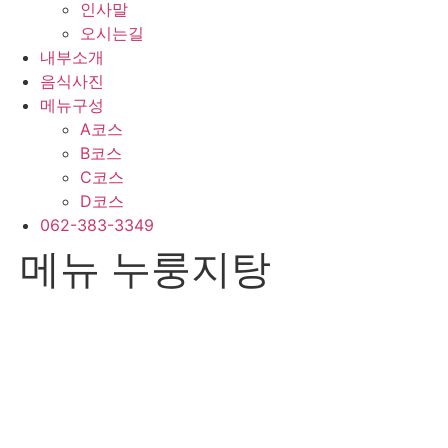
인사말
오시는길
내부소개
음식사진
메뉴구성
A코스
B코스
C코스
D코스
062-383-3349
메뉴 누룽지탕