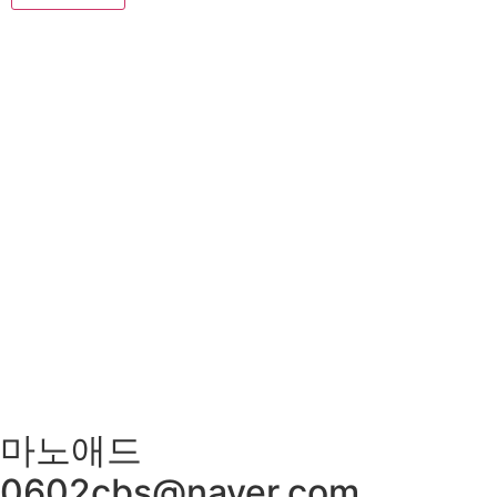
저희 아리랑은 일반적인 퓨전음식이 아닌 고급스런궁중요리와
신선한 제철요리를 고집하고 있으며 하나 하나에 정성이 들어
가 있어 맛과 멋을 즐길 수 있는 곳입니다
매일 엄선한 식재료와 수십년 조리비법으로 남녀노소 누구
나 맛있게 드실 수 있는
메뉴만으로 고객님을 모시는 계절한정식전문점입니다.
광주광역시 서구 위치 / 상견례 / 돌잔치 / 피로연 / 회갑연
/ 각종모임
마노애드
0602cbs@naver.com