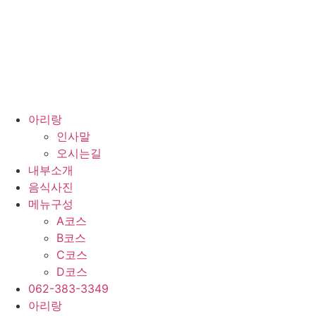
콘
텐
츠
로
건
너
뛰
아리랑
기
인사말
오시는길
내부소개
음식사진
메뉴구성
A코스
B코스
C코스
D코스
062-383-3349
아리랑