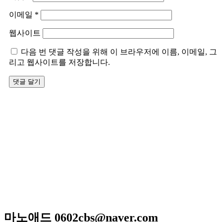
이메일
*
웹사이트
다음 번 댓글 작성을 위해 이 브라우저에 이름, 이메일, 그
리고 웹사이트를 저장합니다.
저희 아리랑은 일반적인 퓨전음식이 아닌 고급스런궁중요리
와 신선한 제철요리를 고집하고 있으며 하나 하나에 정성이 들
어가 있어 맛과 멋을 즐길 수 있는 곳입니다
매일 엄선한 식재료와 수십년 조리비법으로 남녀노소 누구
나 맛있게 드실 수 있는
메뉴만으로 고객님을 모시는 계절한정식전문점입니다.
광주광역시 서구 위치 / 상견례 / 돌잔치 / 피로연 / 회갑연 /
각종모임
마노애드 0602cbs@naver.com