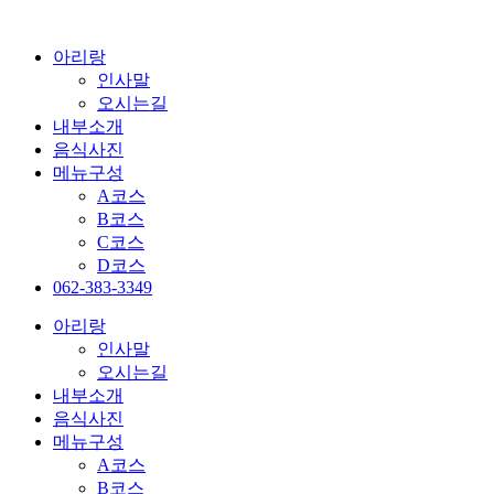
콘
텐
아리랑
츠
인사말
로
오시는길
건
내부소개
너
음식사진
뛰
메뉴구성
기
A코스
B코스
C코스
D코스
062-383-3349
아리랑
인사말
오시는길
내부소개
음식사진
메뉴구성
A코스
B코스