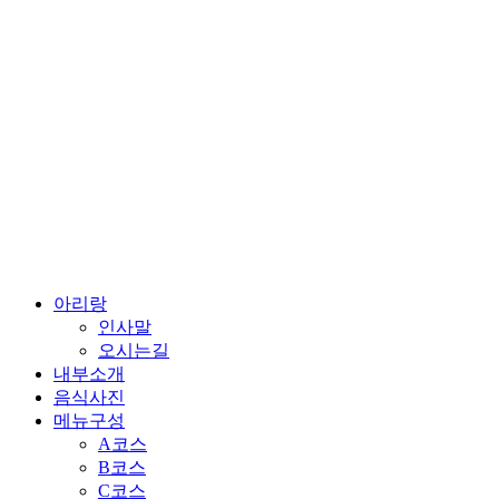
콘
텐
츠
로
건
너
뛰
기
아리랑
인사말
오시는길
내부소개
음식사진
메뉴구성
A코스
B코스
C코스