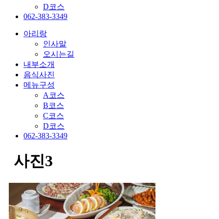
D코스
062-383-3349
아리랑
인사말
오시는길
내부소개
음식사진
메뉴구성
A코스
B코스
C코스
D코스
062-383-3349
사진3