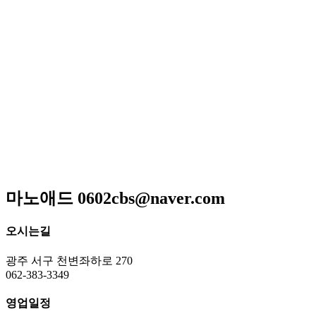
저희 아리랑은 일반적인 퓨전음식이 아닌 고급스런궁중요리
와 신선한 제철요리를 고집하고 있으며 하나 하나에 정성이 들
어가 있어 맛과 멋을 즐길 수 있는 곳입니다
매일 엄선한 식재료와 수십년 조리비법으로 남녀노소 누구
나 맛있게 드실 수 있는
메뉴만으로 고객님을 모시는 계절한정식전문점입니다.
광주광역시 서구 위치 / 상견례 / 돌잔치 / 피로연 / 회갑연 /
각종모임
마노애드 0602cbs@naver.com
오시는길
광주 서구 천변좌하로 270
062-383-3349
영업일정