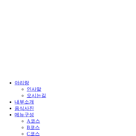
콘
텐
츠
로
건
너
뛰
기
아리랑
인사말
오시는길
내부소개
음식사진
메뉴구성
A코스
B코스
C코스