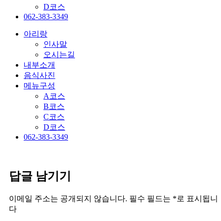
D코스
062-383-3349
아리랑
인사말
오시는길
내부소개
음식사진
메뉴구성
A코스
B코스
C코스
D코스
062-383-3349
답글 남기기
이메일 주소는 공개되지 않습니다.
필수 필드는
*
로 표시됩니
다