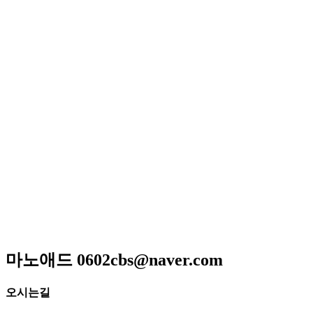
저희 아리랑은 일반적인 퓨전음식이 아닌 고급스런궁중요리
와 신선한 제철요리를 고집하고 있으며 하나 하나에 정성이 들
어가 있어 맛과 멋을 즐길 수 있는 곳입니다
매일 엄선한 식재료와 수십년 조리비법으로 남녀노소 누구
나 맛있게 드실 수 있는
메뉴만으로 고객님을 모시는 계절한정식전문점입니다.
광주광역시 서구 위치 / 상견례 / 돌잔치 / 피로연 / 회갑연 /
각종모임
마노애드 0602cbs@naver.com
오시는길