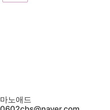
저희 아리랑은 일반적인 퓨전음식이 아닌 고급스런궁중요리와
신선한 제철요리를 고집하고 있으며 하나 하나에 정성이 들어
가 있어 맛과 멋을 즐길 수 있는 곳입니다
매일 엄선한 식재료와 수십년 조리비법으로 남녀노소 누구
나 맛있게 드실 수 있는
메뉴만으로 고객님을 모시는 계절한정식전문점입니다.
광주광역시 서구 위치 / 상견례 / 돌잔치 / 피로연 / 회갑연
/ 각종모임
마노애드
0602cbs@naver.com