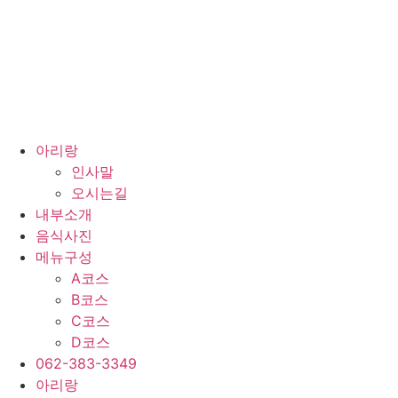
콘
텐
츠
로
건
너
뛰
아리랑
기
인사말
오시는길
내부소개
음식사진
메뉴구성
A코스
B코스
C코스
D코스
062-383-3349
아리랑