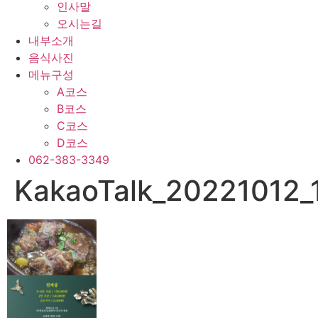
인사말
오시는길
내부소개
음식사진
메뉴구성
A코스
B코스
C코스
D코스
062-383-3349
KakaoTalk_20221012_