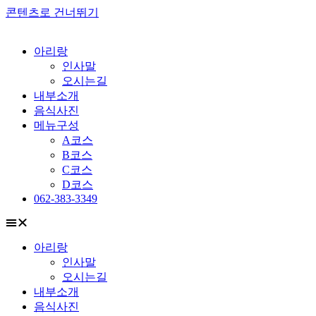
콘텐츠로 건너뛰기
아리랑
인사말
오시는길
내부소개
음식사진
메뉴구성
A코스
B코스
C코스
D코스
062-383-3349
아리랑
인사말
오시는길
내부소개
음식사진