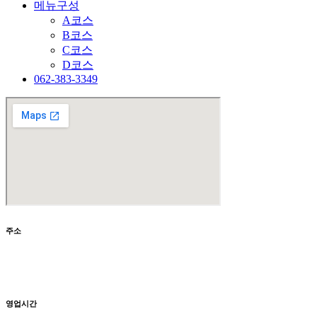
메뉴구성
A코스
B코스
C코스
D코스
062-383-3349
주소
광주 서구 천변좌하로 270
TEL 062-383-3349
영업시간