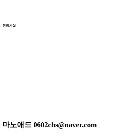
매일 11:30 ~ 21:30
Break time 14:00~17:00
편의시설
단체석, 주차, 예약, 무선 인터넷,
남/녀 화장실 구분
저희 아리랑은 일반적인 퓨전음식이 아닌 고급스런궁중요리
와 신선한 제철요리를 고집하고 있으며 하나 하나에 정성이 들
어가 있어 맛과 멋을 즐길 수 있는 곳입니다
매일 엄선한 식재료와 수십년 조리비법으로 남녀노소 누구
나 맛있게 드실 수 있는
메뉴만으로 고객님을 모시는 계절한정식전문점입니다.
광주광역시 서구 위치 / 상견례 / 돌잔치 / 피로연 / 회갑연 /
각종모임
마노애드 0602cbs@naver.com