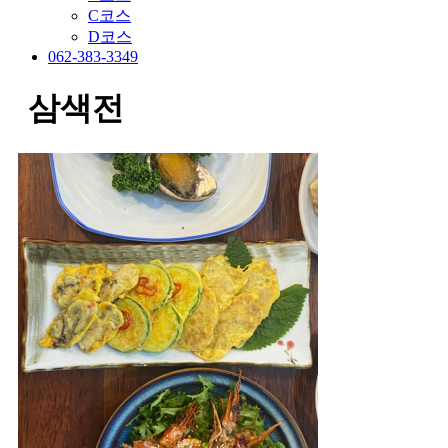
C코스
D코스
062-383-3349
삼색전