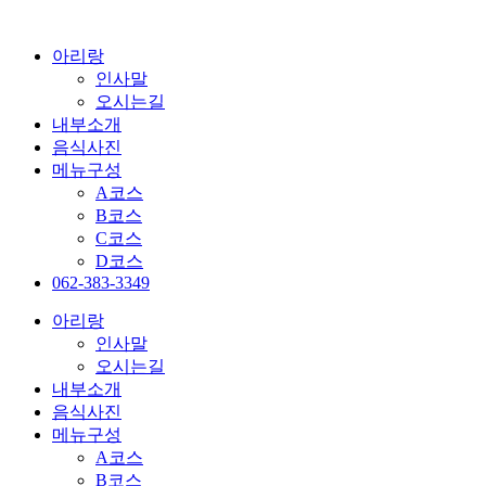
콘
텐
아리랑
츠
인사말
로
오시는길
건
내부소개
너
음식사진
뛰
메뉴구성
기
A코스
B코스
C코스
D코스
062-383-3349
아리랑
인사말
오시는길
내부소개
음식사진
메뉴구성
A코스
B코스