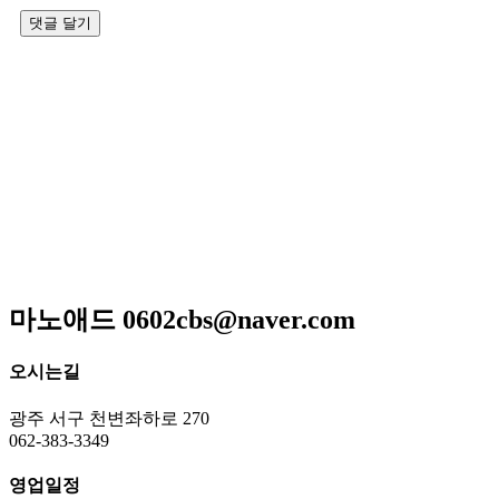
저희 아리랑은 일반적인 퓨전음식이 아닌 고급스런궁중요리
와 신선한 제철요리를 고집하고 있으며 하나 하나에 정성이 들
어가 있어 맛과 멋을 즐길 수 있는 곳입니다
매일 엄선한 식재료와 수십년 조리비법으로 남녀노소 누구
나 맛있게 드실 수 있는
메뉴만으로 고객님을 모시는 계절한정식전문점입니다.
광주광역시 서구 위치 / 상견례 / 돌잔치 / 피로연 / 회갑연 /
각종모임
마노애드 0602cbs@naver.com
오시는길
광주 서구 천변좌하로 270
062-383-3349
영업일정