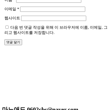
이메일
*
웹사이트
다음 번 댓글 작성을 위해 이 브라우저에 이름, 이메일, 그
리고 웹사이트를 저장합니다.
저희 아리랑은 일반적인 퓨전음식이 아닌 고급스런궁중요리
와 신선한 제철요리를 고집하고 있으며 하나 하나에 정성이 들
어가 있어 맛과 멋을 즐길 수 있는 곳입니다
매일 엄선한 식재료와 수십년 조리비법으로 남녀노소 누구
나 맛있게 드실 수 있는
메뉴만으로 고객님을 모시는 계절한정식전문점입니다.
광주광역시 서구 위치 / 상견례 / 돌잔치 / 피로연 / 회갑연 /
각종모임
마노애드 0602cbs@naver.com