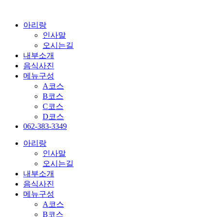
콘
텐
아리랑
츠
인사말
로
오시는길
건
내부소개
너
음식사진
뛰
메뉴구성
기
A코스
B코스
C코스
D코스
062-383-3349
아리랑
인사말
오시는길
내부소개
음식사진
메뉴구성
A코스
B코스